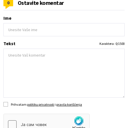
Ostavite komentar
0
Ime
Tekst
Karaktera:
0
/
1500
Prihvatam
politiku privatnosti
i
pravila korišćenja