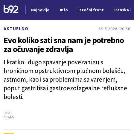
Najnovije
Info
Istočni front
Iranska kr
Nova vest
AKTUELNO
19.5.2026.
20:56
Evo koliko sati sna nam je potrebno
za očuvanje zdravlja
I kratko i dugo spavanje povezani su s
hroničnom opstruktivnom plućnom bolešću,
astmom, kao i sa problemima sa varenjem,
poput gastritisa i gastroezofagealne refluksne
bolesti.
Izvor:
Klix/I.S.