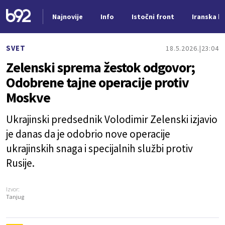
Najnovije
Info
Istočni front
Iranska kr
Nova vest
SVET
18.5.2026.
23:04
Zelenski sprema žestok odgovor;
Odobrene tajne operacije protiv
Moskve
Ukrajinski predsednik Volodimir Zelenski izjavio
je danas da je odobrio nove operacije
ukrajinskih snaga i specijalnih službi protiv
Rusije.
Izvor:
Tanjug