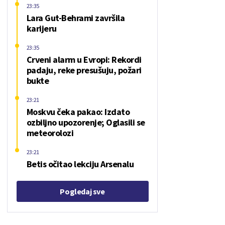
23:35
Lara Gut-Behrami završila
karijeru
23:35
Crveni alarm u Evropi: Rekordi
padaju, reke presušuju, požari
bukte
23:21
Moskvu čeka pakao: Izdato
ozbiljno upozorenje; Oglasili se
meteorolozi
23:21
Betis očitao lekciju Arsenalu
Pogledaj sve