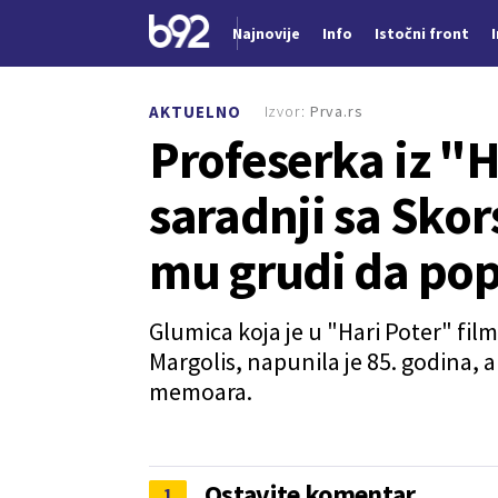
Najnovije
Info
Istočni front
Nova vest
Izvor:
Prva.rs
AKTUELNO
Profeserka iz "H
saradnji sa Sko
mu grudi da pop
Glumica koja je u "Hari Poter" fi
Margolis, napunila je 85. godina, a
memoara.
Ostavite komentar
1