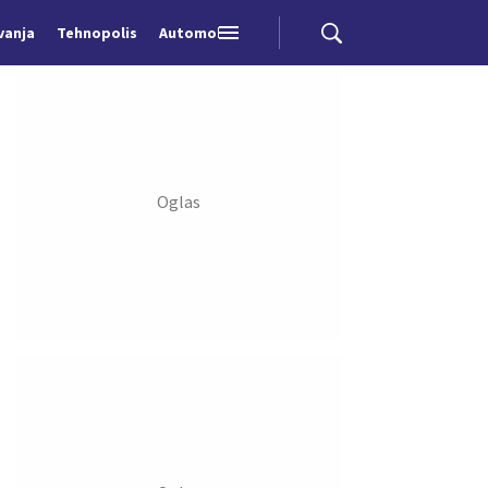
vanja
Tehnopolis
Automobili