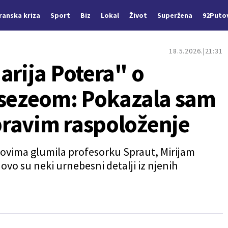
Iranska kriza
Sport
Biz
Lokal
Život
Superžena
92Puto
18.5.2026.
21:31
arija Potera" o
rsezeom: Pokazala sam
ravim raspoloženje
lmovima glumila profesorku Spraut, Mirijam
 ovo su neki urnebesni detalji iz njenih