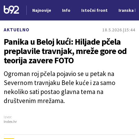
Najnovije
Info
Istočni front
Iranska kr
Nova vest
AKTUELNO
18.5.2026.
15:44
Panika u Beloj kući: Hiljade pčela
preplavile travnjak, mreže gore od
teorija zavere FOTO
Ogroman roj pčela pojavio se u petak na
Severnom travnjaku Bele kuće i za samo
nekoliko sati postao glavna tema na
društvenim mrežama.
Izvor:
Index.hr