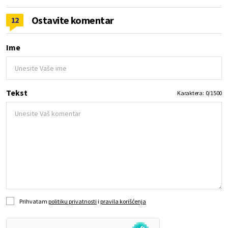
Ostavite komentar
12
Ime
Tekst
Karaktera:
0
/
1500
Prihvatam
politiku privatnosti
i
pravila korišćenja