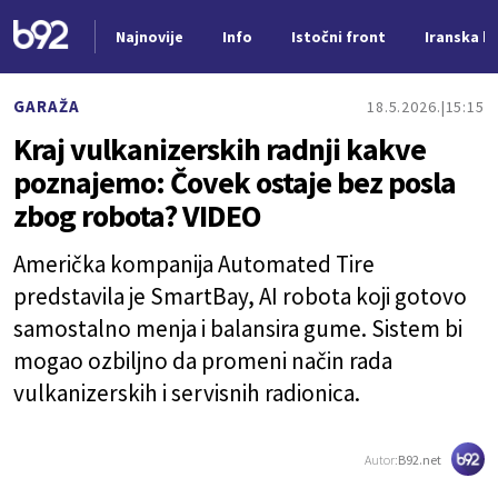
Najnovije
Info
Istočni front
Iranska kr
Nova vest
GARAŽA
18.5.2026.
15:15
Kraj vulkanizerskih radnji kakve
poznajemo: Čovek ostaje bez posla
zbog robota? VIDEO
Američka kompanija Automated Tire
predstavila je SmartBay, AI robota koji gotovo
samostalno menja i balansira gume. Sistem bi
mogao ozbiljno da promeni način rada
vulkanizerskih i servisnih radionica.
Autor:
B92.net