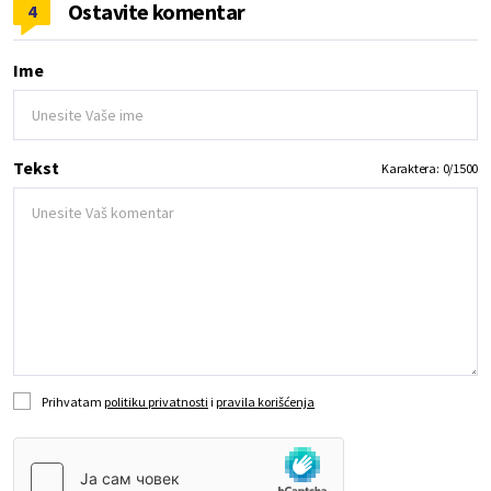
Ostavite komentar
4
Ime
Tekst
Karaktera:
0
/
1500
Prihvatam
politiku privatnosti
i
pravila korišćenja