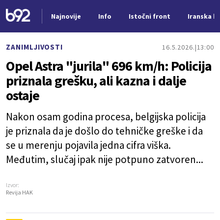
Najnovije
Info
Istočni front
Iranska kr
Nova vest
ZANIMLJIVOSTI
16.5.2026.
13:00
Opel Astra "jurila" 696 km/h: Policija
priznala grešku, ali kazna i dalje
ostaje
Nakon osam godina procesa, belgijska policija
je priznala da je došlo do tehničke greške i da
se u merenju pojavila jedna cifra viška.
Međutim, slučaj ipak nije potpuno zatvoren...
Izvor:
Revija HAK