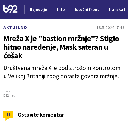
Najnovije
Info
Istočni front
Iranska kr
Nova vest
AKTUELNO
18.5.2026.
7:48
Mreža X je "bastion mržnje"? Stiglo
hitno naređenje, Mask sateran u
ćošak
Društvena mreža X je pod strožom kontrolom
u Velikoj Britaniji zbog porasta govora mržnje.
Izvor:
B92.net
Ostavite komentar
11