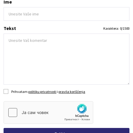
Ime
Tekst
Karaktera:
0
/
1500
Prihvatam
politiku privatnosti
i
pravila korišćenja