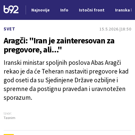
Najnovije
Info
Istočni front
Iranska kr
Nova vest
SVET
15.5.2026.
18:50
Aragči: "Iran je zainteresovan za
pregovore, ali..."
Iranski ministar spoljnih poslova Abas Aragči
rekao je da će Teheran nastaviti pregovore kad
god oseti da su Sjedinjene Države ozbiljne i
spremne da postignu pravedan i uravnotežen
sporazum.
Izvor:
Tasnim