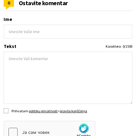
Ostavite komentar
0
Ime
Tekst
Karaktera:
0
/
1500
Prihvatam
politiku privatnosti
i
pravila korišćenja