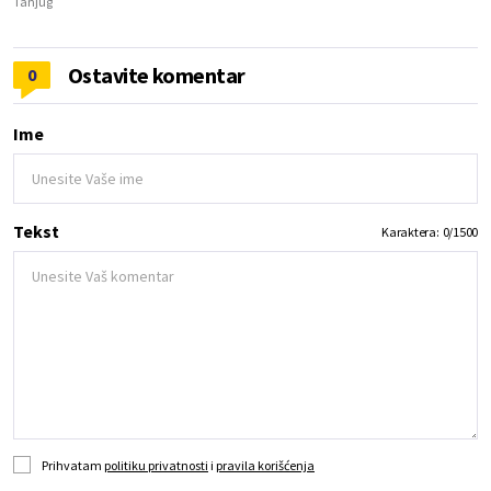
Tanjug
Ostavite komentar
0
Ime
Tekst
Karaktera:
0
/
1500
Prihvatam
politiku privatnosti
i
pravila korišćenja