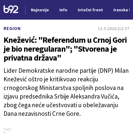
Najnovije
Info
Istočni front
Iranska kr
Nova vest
REGION
15.5.2026.
12:37
Knežević: "Referendum u Crnoj Gori
je bio neregularan"; "Stvorena je
privatna država"
Lider Demokratske narodne partije (DNP) Milan
Knežević oštro je kritikvoao reakciju
crnogorskog Ministarstva spoljnih poslova na
izjavu predsednika Srbije Aleksandra Vučića,
zbog čega neće učestvovati u obeležavanju
Dana nezavisnosti Crne Gore.
Izvor: