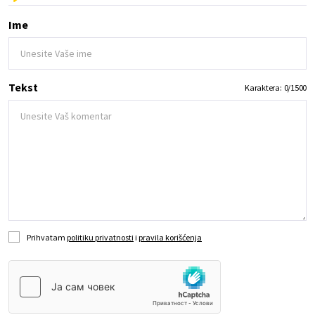
Ime
Tekst
Karaktera:
0
/
1500
Prihvatam
politiku privatnosti
i
pravila korišćenja