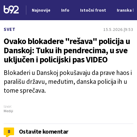
Najnovije
Info
Istočni front
Iranska kr
Nova vest
SVET
15.5.2026.
9:53
Ovako blokadere "rešava" policija u
Danskoj: Tuku ih pendrecima, u sve
uključen i policijski pas VIDEO
Blokaderi u Danskoj pokušavaju da prave haos i
parališu državu, međutim, danska policija ih u
tome sprečava.
Izvor:
Mediji
Ostavite komentar
8