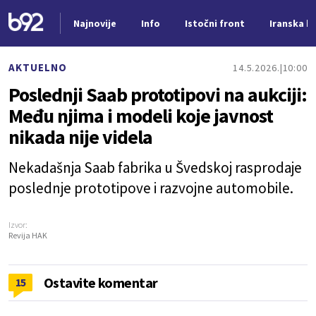
Najnovije
Info
Istočni front
Iranska kr
Nova vest
AKTUELNO
14.5.2026.
10:00
Poslednji Saab prototipovi na aukciji:
Među njima i modeli koje javnost
nikada nije videla
Nekadašnja Saab fabrika u Švedskoj rasprodaje
poslednje prototipove i razvojne automobile.
Izvor:
Revija HAK
Ostavite komentar
15