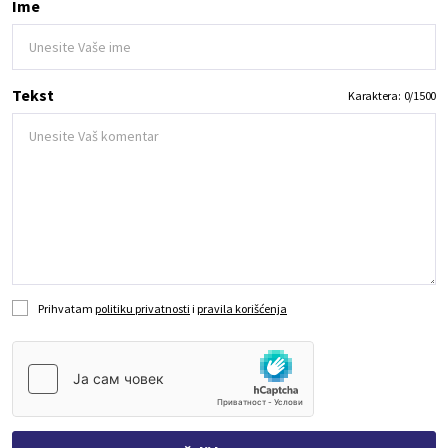
Ime
Tekst
Karaktera:
0
/
1500
Prihvatam
politiku privatnosti
i
pravila korišćenja