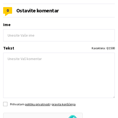
Ostavite komentar
0
Ime
Tekst
Karaktera:
0
/
1500
Prihvatam
politiku privatnosti
i
pravila korišćenja