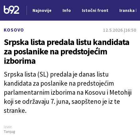
Najnovije
Info
Istočni front
Iranska kr
Nova vest
KOSOVO
12.5.2026.
16:50
Srpska lista predala listu kandidata
za poslanike na predstojećim
izborima
Srpska lista (SL) predala je danas listu
kandidata za poslanike na predstojećim
parlamentarnim izborima na Kosovu i Metohiji
koji se održavaju 7. juna, saopšteno je iz te
stranke.
Izvor:
Tanjug