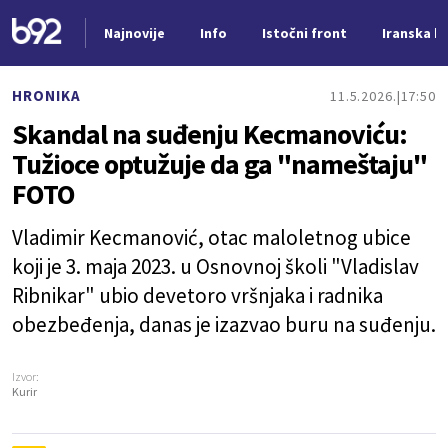
Najnovije
Info
Istočni front
Iranska kr
Nova vest
HRONIKA
11.5.2026.
17:50
Skandal na suđenju Kecmanoviću:
Tužioce optužuje da ga "nameštaju"
FOTO
Vladimir Kecmanović, otac maloletnog ubice
koji je 3. maja 2023. u Osnovnoj školi "Vladislav
Ribnikar" ubio devetoro vršnjaka i radnika
obezbeđenja, danas je izazvao buru na suđenju.
Izvor:
Kurir