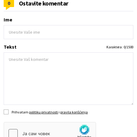
Ostavite komentar
0
Ime
Tekst
Karaktera:
0
/
1500
Prihvatam
politiku privatnosti
i
pravila korišćenja