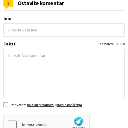
Ostavite komentar
3
Ime
Tekst
Karaktera:
0
/
1500
Prihvatam
politiku privatnosti
i
pravila korišćenja