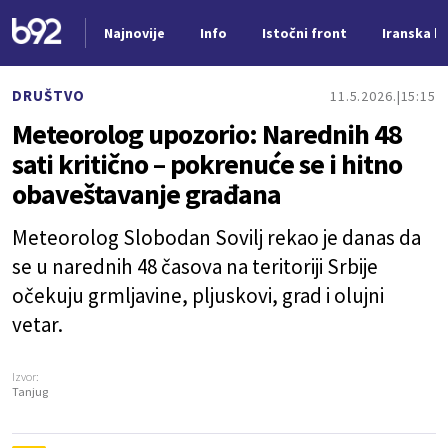
Najnovije
Info
Istočni front
Iranska kr
Nova vest
DRUŠTVO
11.5.2026.
15:15
Meteorolog upozorio: Narednih 48
sati kritično – pokrenuće se i hitno
obaveštavanje građana
Meteorolog Slobodan Sovilj rekao je danas da
se u narednih 48 časova na teritoriji Srbije
očekuju grmljavine, pljuskovi, grad i olujni
vetar.
Izvor:
Tanjug