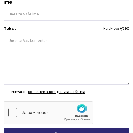
Ime
Tekst
Karaktera:
0
/
1500
Prihvatam
politiku privatnosti
i
pravila korišćenja