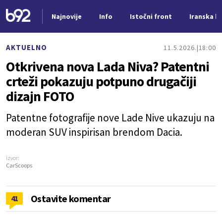
Najnovije
Info
Istočni front
Iranska kr
Nova vest
AKTUELNO
11.5.2026.
18:00
Otkrivena nova Lada Niva? Patentni
crteži pokazuju potpuno drugačiji
dizajn FOTO
Patentne fotografije nove Lade Nive ukazuju na
moderan SUV inspirisan brendom Dacia.
Izvor:
CarScoops
Ostavite komentar
41