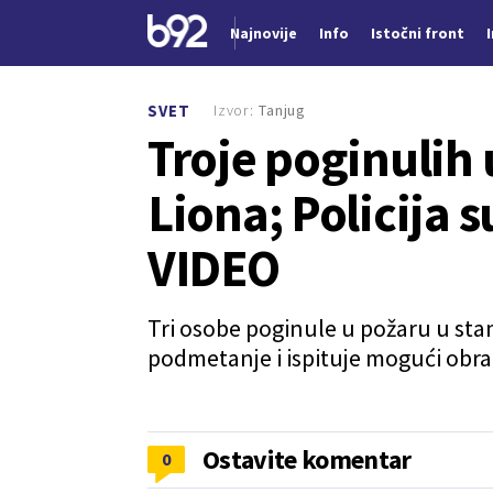
Najnovije
Info
Istočni front
Nova vest
Izvor:
Tanjug
SVET
Troje poginulih
Liona; Policija
VIDEO
Tri osobe poginule u požaru u sta
podmetanje i ispituje mogući obr
Ostavite komentar
0