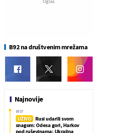
B92 na društvenim mrežama
Najnovije
10:17
UŽIVO
Rusi udarili svom
snagom: Odesa gori, Harkov
pod ruševinama; Ukrajina