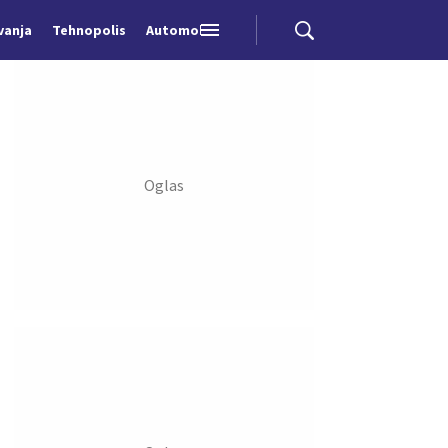
vanja
Tehnopolis
Automobili