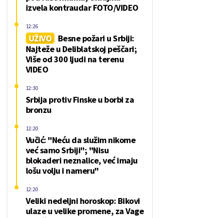
izvela kontraudar FOTO/VIDEO
12:26
UŽIVO
Besne požari u Srbiji:
Najteže u Deliblatskoj peščari;
Više od 300 ljudi na terenu
VIDEO
12:30
Srbija protiv Finske u borbi za
bronzu
12:20
Vučić: "Neću da služim nikome
već samo Srbiji"; "Nisu
blokaderi neznalice, već imaju
lošu volju i nameru"
12:20
Veliki nedeljni horoskop: Bikovi
ulaze u velike promene, za Vage