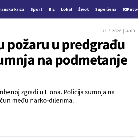
Iranska kriza
Sport
Biz
Lokal
Život
Superžena
92Puto
11.5.2026.
14:00
 u požaru u predgrađu
 sumnja na podmetanje
mbenoj zgradi u Liona. Policija sumnja na
ačun među narko-dilerima.