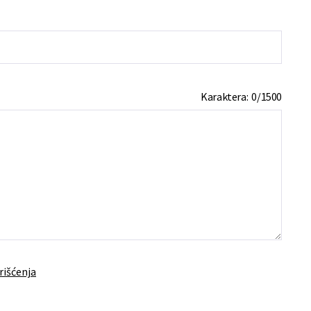
Karaktera:
0
/
1500
rišćenja