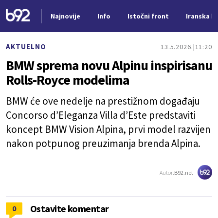
Najnovije
Info
Istočni front
Iranska kr
Nova vest
AKTUELNO
13.5.2026.
11:20
BMW sprema novu Alpinu inspirisanu
Rolls-Royce modelima
BMW će ove nedelje na prestižnom događaju
Concorso d’Eleganza Villa d’Este predstaviti
koncept BMW Vision Alpina, prvi model razvijen
nakon potpunog preuzimanja brenda Alpina.
Autor:
B92.net
Ostavite komentar
0