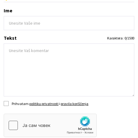
Ime
Tekst
Karaktera:
0
/
1500
Prihvatam
politiku privatnosti
i
pravila korišćenja