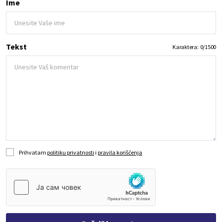
Ime
Tekst
Karaktera:
0
/
1500
Prihvatam
politiku privatnosti
i
pravila korišćenja