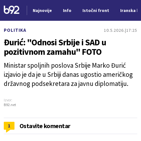
Najnovije
Info
Istočni front
Iranska kr
Nova vest
POLITIKA
10.5.2026.
17:25
Đurić: "Odnosi Srbije i SAD u
pozitivnom zamahu" FOTO
Ministar spoljnih poslova Srbije Marko Đurić
izjavio je da je u Srbiji danas ugostio američkog
državnog podsekretara za javnu diplomatiju.
Izvor:
B92.net
Ostavite komentar
1