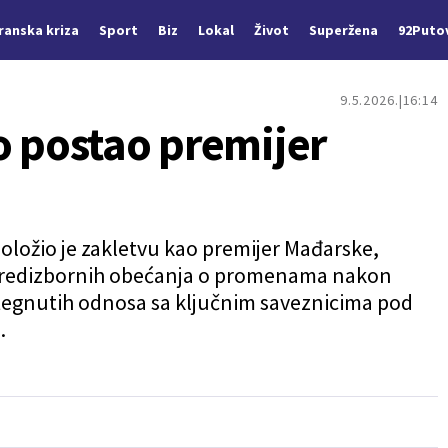
Iranska kriza
Sport
Biz
Lokal
Život
Superžena
92Puto
9.5.2026.
16:14
o postao premijer
oložio je zakletvu kao premijer Mađarske,
predizbornih obećanja o promenama nakon
tegnutih odnosa sa ključnim saveznicima pod
.