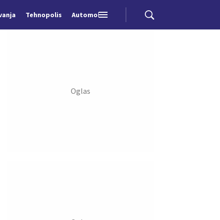
vanja
Tehnopolis
Automobili