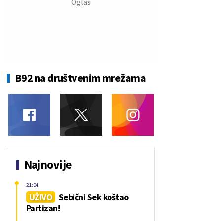
B92 na društvenim mrežama
Najnovije
21:04
UŽIVO
Sebični Sek koštao
Partizan!