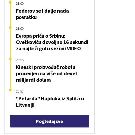
21:00
Fedorov se i dalje nada
povratku
21:00
Evropa priča o Srbinu:
Cvetkoviću dovoljno 16 sekundi
za najbrži gol u sezoni VIDEO
20:55
Kineski proizvođač robota
procenjen na više od devet
milijardi dolara
20:53
"Petarda" Hajduka iz Splita u
Litvaniji
Pogledaj sve