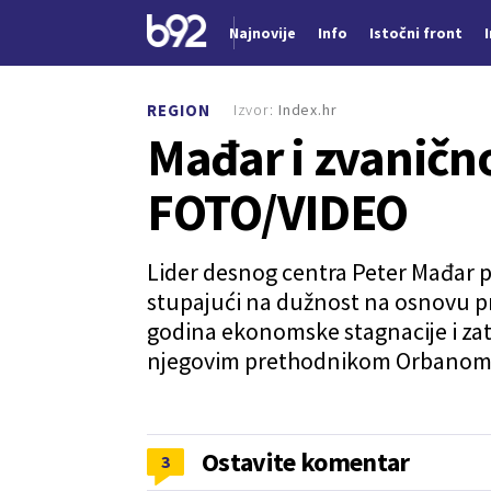
Najnovije
Info
Istočni front
Nova vest
Izvor:
Index.hr
REGION
Mađar i zvaničn
FOTO/VIDEO
Lider desnog centra Peter Mađar p
stupajući na dužnost na osnovu 
godina ekonomske stagnacije i za
njegovim prethodnikom Orbanom
Ostavite komentar
3