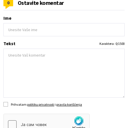
Ostavite komentar
0
Ime
Tekst
Karaktera:
0
/
1500
Prihvatam
politiku privatnosti
i
pravila korišćenja