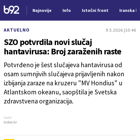
Najnovije
Info
Istočni front
Iranska kr
Nova vest
AKTUELNO
9.5.2026.
10:46
SZO potvrdila novi slučaj
hantavirusa: Broj zaraženih raste
Potvrđeno je šest slučajeva hantavirusa od
osam sumnjivih slučajeva prijavljenih nakon
izbijanja zaraze na kruzeru "MV Hondius" u
Atlantskom okeanu, saopštila je Svetska
zdravstvena organizacija.
Izvor:
Index.hr