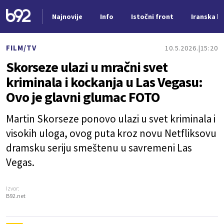
Najnovije
Info
Istočni front
Iranska kr
Nova vest
FILM/TV
10.5.2026.
15:20
Skorseze ulazi u mračni svet
kriminala i kockanja u Las Vegasu:
Ovo je glavni glumac FOTO
Martin Skorseze ponovo ulazi u svet kriminala i
visokih uloga, ovog puta kroz novu Netfliksovu
dramsku seriju smeštenu u savremeni Las
Vegas.
Izvor:
B92.net