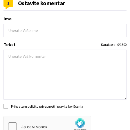
Ostavite komentar
1
Ime
Tekst
Karaktera:
0
/
1500
Prihvatam
politiku privatnosti
i
pravila korišćenja