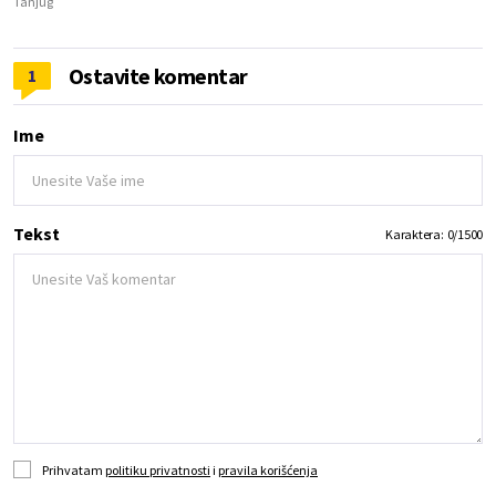
Tanjug
Ostavite komentar
1
Ime
Tekst
Karaktera:
0
/
1500
Prihvatam
politiku privatnosti
i
pravila korišćenja