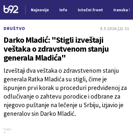
Najnovije
Info
Istočni front
Iranska kr
Nova vest
DRUŠTVO
8.5.2026.
21:31
Darko Mladić: "Stigli izveštaji
veštaka o zdravstvenom stanju
generala Mladića"
Izveštaji dva veštaka o zdravstvenom stanju
generala Ratka Mladića su stigli, čime je
ispunjen prvi korak u proceduri predviđenoj za
odlučivanje o zahtevu porodice i odbrane za
njegovo puštanje na lečenje u Srbiju, izjavio je
generalov sin Darko Mladić.
Izvor: