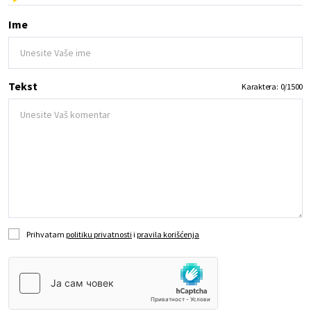
Ime
Tekst
Karaktera:
0
/
1500
Prihvatam
politiku privatnosti
i
pravila korišćenja