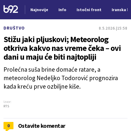
Najnovije
Info
Istočni front
Iranska kr
Nova vest
DRUŠTVO
8.5.2026.
15:58
Stižu jaki pljuskovi; Meteorolog
otkriva kakvo nas vreme čeka – ovi
dani u maju će biti najtopliji
Prolećna suša brine domaće ratare, a
meteorolog Nedeljko Todorović prognozira
kada kreću prve ozbiljne kiše.
Izvor:
RTS
Ostavite komentar
0