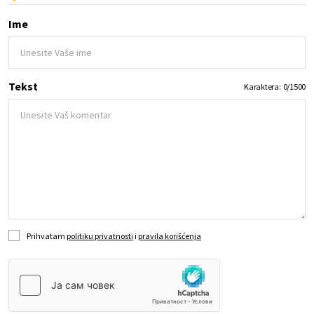
Ime
Tekst
Karaktera:
0
/
1500
Prihvatam
politiku privatnosti
i
pravila korišćenja