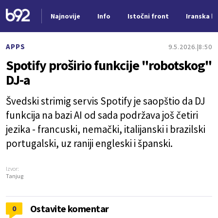
Najnovije
Info
Istočni front
Iranska kr
Nova vest
APPS
9.5.2026.
8:50
Spotify proširio funkcije "robotskog"
DJ-a
Švedski strimig servis Spotify je saopštio da DJ
funkcija na bazi AI od sada podržava još četiri
jezika - francuski, nemački, italijanski i brazilski
portugalski, uz raniji engleski i španski.
Izvor:
Tanjug
Ostavite komentar
0