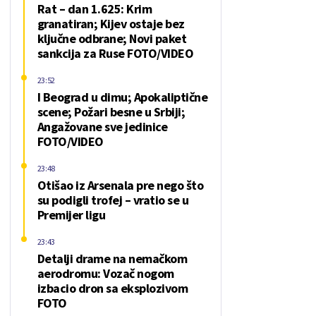
Rat – dan 1.625: Krim
granatiran; Kijev ostaje bez
ključne odbrane; Novi paket
sankcija za Ruse FOTO/VIDEO
23:52
I Beograd u dimu; Apokaliptične
scene; Požari besne u Srbiji;
Angažovane sve jedinice
FOTO/VIDEO
23:48
Otišao iz Arsenala pre nego što
su podigli trofej – vratio se u
Premijer ligu
23:43
Detalji drame na nemačkom
aerodromu: Vozač nogom
izbacio dron sa eksplozivom
FOTO