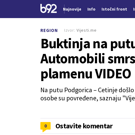
Najnovije
Info
Istočni front
Nova vest
Izvor:
Vijesti.me
REGION
Buktinja na putu
Automobili smrs
plamenu VIDEO
Na putu Podgorica – Cetinje došlo
osobe su povređene, saznaju "Vijes
Ostavite komentar
0