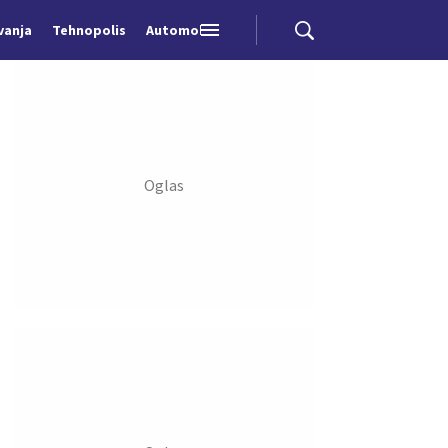
vanja
Tehnopolis
Automobili