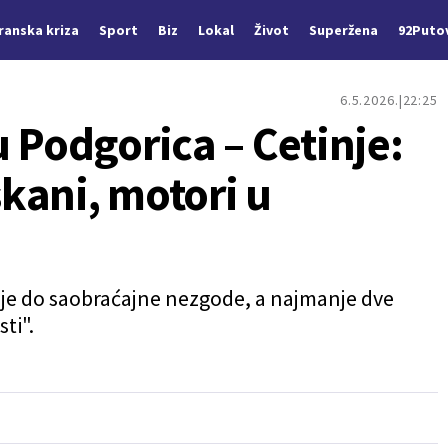
Iranska kriza
Sport
Biz
Lokal
Život
Superžena
92Puto
6.5.2026.
22:25
 Podgorica – Cetinje:
kani, motori u
 je do saobraćajne nezgode, a najmanje dve
ti".