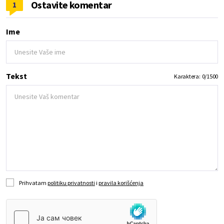
Ostavite komentar
1
Ime
Tekst
Karaktera:
0
/
1500
Prihvatam
politiku privatnosti
i
pravila korišćenja