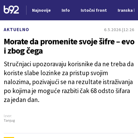
Najnovije
Info
Istočni front
Iranska kr
Nova vest
AKTUELNO
6.5.2026.
12:26
Morate da promenite svoje šifre – evo
i zbog čega
Stručnjaci upozoravaju korisnike da ne treba da
koriste slabe lozinke za pristup svojim
nalozima, pozivajući se na rezultate istraživanja
po kojima je moguće razbiti čak 68 odsto šifara
za jedan dan.
Izvor:
Tanjug