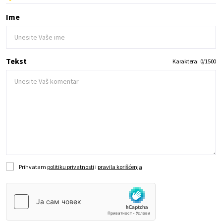
Ime
Tekst
Karaktera:
0
/
1500
Prihvatam
politiku privatnosti
i
pravila korišćenja