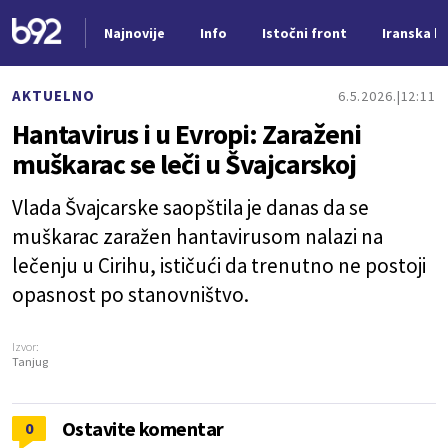
Najnovije
Info
Istočni front
Iranska kr
Nova vest
AKTUELNO
6.5.2026.
12:11
Hantavirus i u Evropi: Zaraženi
muškarac se leči u Švajcarskoj
Vlada Švajcarske saopštila je danas da se
muškarac zaražen hantavirusom nalazi na
lečenju u Cirihu, ističući da trenutno ne postoji
opasnost po stanovništvo.
Izvor:
Tanjug
Ostavite komentar
0