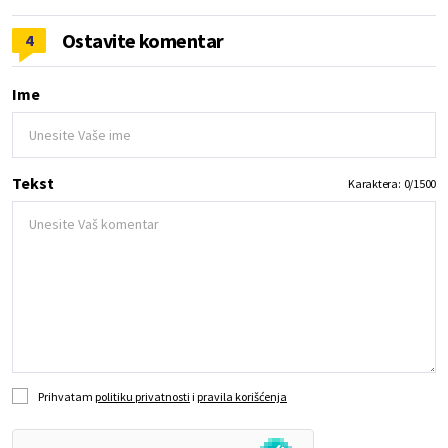
Ostavite komentar
4
Ime
Tekst
Karaktera:
0
/
1500
Prihvatam
politiku privatnosti
i
pravila korišćenja