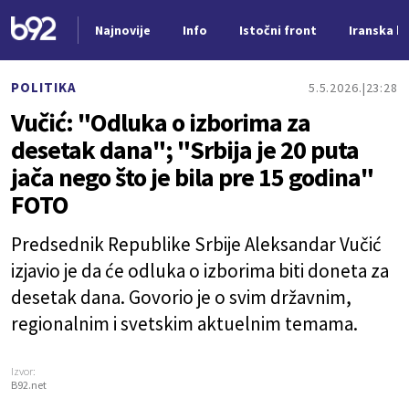
Najnovije
Info
Istočni front
Iranska kr
Nova vest
POLITIKA
5.5.2026.
23:28
Vučić: "Odluka o izborima za
desetak dana"; "Srbija je 20 puta
jača nego što je bila pre 15 godina"
FOTO
Predsednik Republike Srbije Aleksandar Vučić
izjavio je da će odluka o izborima biti doneta za
desetak dana. Govorio je o svim državnim,
regionalnim i svetskim aktuelnim temama.
Izvor:
B92.net