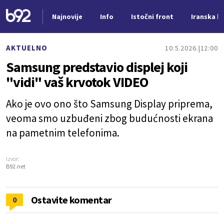
Najnovije
Info
Istočni front
Iranska kr
Nova vest
AKTUELNO
10.5.2026.
12:00
Samsung predstavio displej koji
"vidi" vaš krvotok VIDEO
Ako je ovo ono što Samsung Display priprema,
veoma smo uzbuđeni zbog budućnosti ekrana
na pametnim telefonima.
Izvor:
B92.net
Ostavite komentar
0