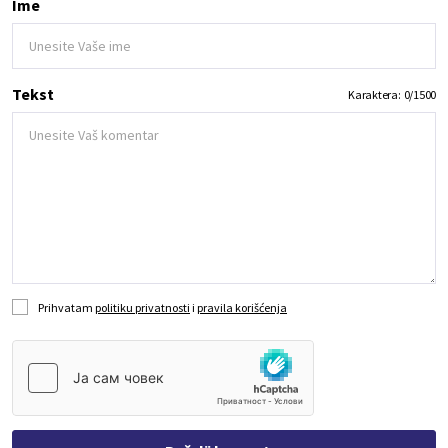
Ime
Tekst
Karaktera:
0
/
1500
Prihvatam
politiku privatnosti
i
pravila korišćenja