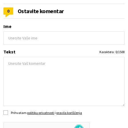
Ostavite komentar
0
Ime
Tekst
Karaktera:
0
/
1500
Prihvatam
politiku privatnosti
i
pravila korišćenja