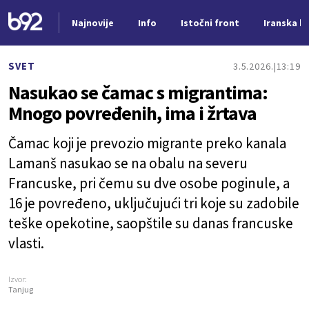
Najnovije
Info
Istočni front
Iranska kr
Nova vest
SVET
3.5.2026.
13:19
Nasukao se čamac s migrantima:
Mnogo povređenih, ima i žrtava
Čamac koji je prevozio migrante preko kanala
Lamanš nasukao se na obalu na severu
Francuske, pri čemu su dve osobe poginule, a
16 je povređeno, uključujući tri koje su zadobile
teške opekotine, saopštile su danas francuske
vlasti.
Izvor:
Tanjug