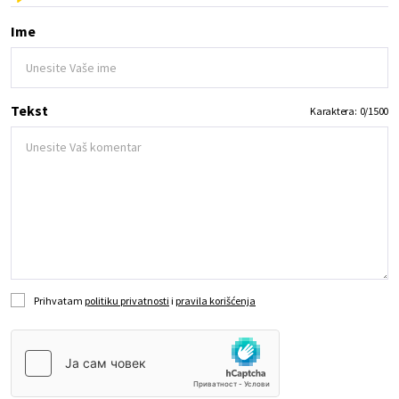
Ime
Tekst
Karaktera:
0
/
1500
Prihvatam
politiku privatnosti
i
pravila korišćenja