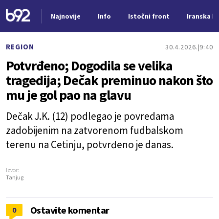
Najnovije
Info
Istočni front
Iranska kr
Nova vest
REGION
30.4.2026.
9:40
Potvrđeno; Dogodila se velika
tragedija; Dečak preminuo nakon što
mu je gol pao na glavu
Dečak J.K. (12) podlegao je povredama
zadobijenim na zatvorenom fudbalskom
terenu na Cetinju, potvrđeno je danas.
Izvor:
Tanjug
Ostavite komentar
0