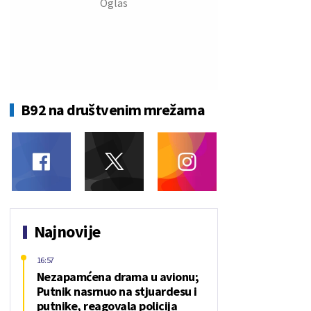
B92 na društvenim mrežama
Najnovije
16:57
Nezapamćena drama u avionu;
Putnik nasrnuo na stjuardesu i
putnike, reagovala policija