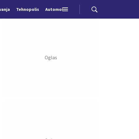
vanja
Tehnopolis
Automobili