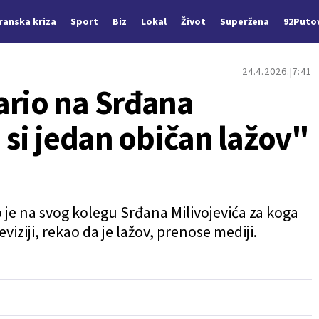
Iranska kriza
Sport
Biz
Lokal
Život
Superžena
92Puto
24.4.2026.
7:41
ario na Srđana
i si jedan običan lažov"
o je na svog kolegu Srđana Milivojevića za koga
viziji, rekao da je lažov, prenose mediji.