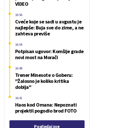
VIDEO
16:56
Cveće koje se sadi u avgustu je
najlepše: Buja sve do zime, a ne
zahteva previše
16:54
Potpisan ugovor: Komšije grade
novi most na Morači
16:48
Trener Minesote o Goberu:
"Žalosno je koliko kritika
dobija"
16:41
Haos kod Omana: Nepoznati
projektil pogodio brod FOTO
Pogledaj sve