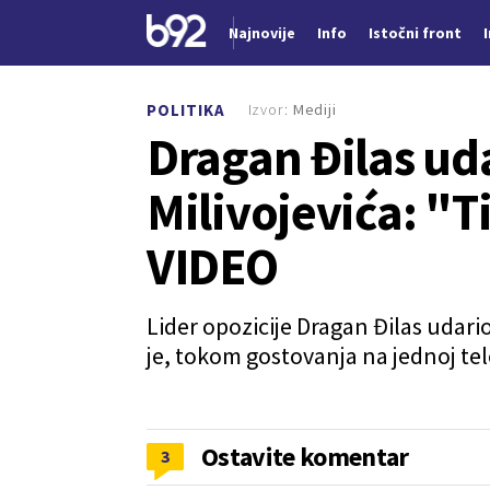
Najnovije
Info
Istočni front
Nova vest
Izvor:
Mediji
POLITIKA
Dragan Đilas ud
Milivojevića: "T
VIDEO
Lider opozicije Dragan Đilas udari
je, tokom gostovanja na jednoj tele
Ostavite komentar
3