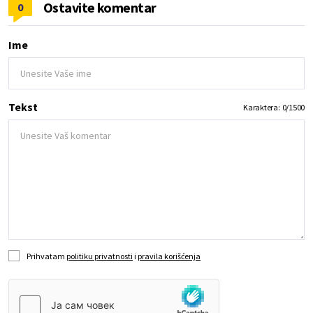
Ostavite komentar
0
Ime
Tekst
Karaktera:
0
/
1500
Prihvatam
politiku privatnosti
i
pravila korišćenja