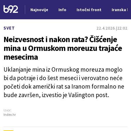
Najnovije
Info
Istočni front
Iranska kr
Nova vest
SVET
22.4.2026.
22:02
Neizvesnost i nakon rata? Čišćenje
mina u Ormuskom moreuzu trajaće
mesecima
Uklanjanje mina iz Ormuskog moreuza moglo
bi da potraje i do šest meseci i verovatno neće
početi dok američki rat sa Iranom formalno ne
bude završen, izvestio je Vašington post.
Izvor:
Index.hr