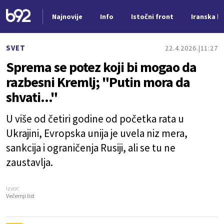
Najnovije
Info
Istočni front
Iranska kr
Nova vest
SVET
22.4.2026.
11:27
Sprema se potez koji bi mogao da
razbesni Kremlj; "Putin mora da
shvati..."
U više od četiri godine od početka rata u
Ukrajini, Evropska unija je uvela niz mera,
sankcija i ograničenja Rusiji, ali se tu ne
zaustavlja.
Izvor:
Večernji list