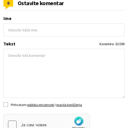
Ostavite komentar
6
Ime
Tekst
Karaktera:
0
/
1500
Prihvatam
politiku privatnosti
i
pravila korišćenja