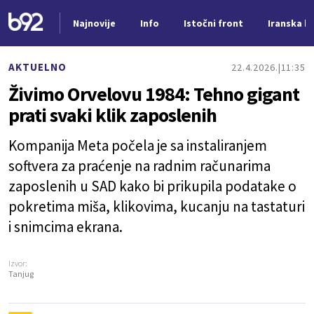
Najnovije
Info
Istočni front
Iranska kr
Nova vest
AKTUELNO
22.4.2026.
11:35
Živimo Orvelovu 1984: Tehno gigant
prati svaki klik zaposlenih
Kompanija Meta počela je sa instaliranjem
softvera za praćenje na radnim računarima
zaposlenih u SAD kako bi prikupila podatake o
pokretima miša, klikovima, kucanju na tastaturi
i snimcima ekrana.
Izvor:
Tanjug