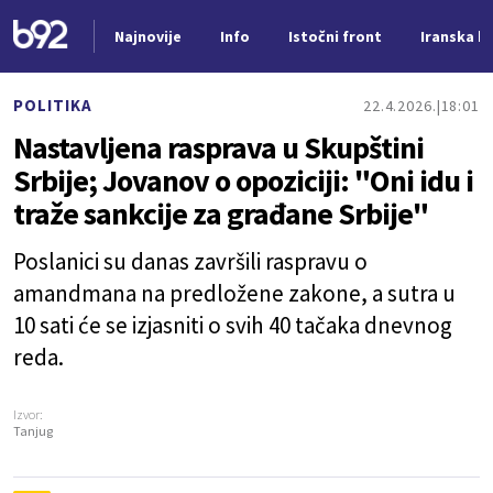
Najnovije
Info
Istočni front
Iranska kr
Nova vest
POLITIKA
22.4.2026.
18:01
Nastavljena rasprava u Skupštini
Srbije; Jovanov o opoziciji: "Oni idu i
traže sankcije za građane Srbije"
Poslanici su danas završili raspravu o
amandmana na predložene zakone, a sutra u
10 sati će se izjasniti o svih 40 tačaka dnevnog
reda.
Izvor:
Tanjug