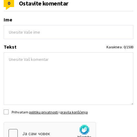
Ostavite komentar
0
Ime
Tekst
Karaktera:
0
/
1500
Prihvatam
politiku privatnosti
i
pravila korišćenja