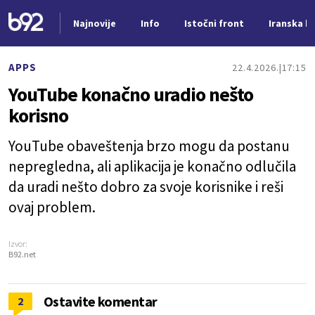
Najnovije
Info
Istočni front
Iranska kr
Nova vest
APPS
22.4.2026.
17:15
YouTube konačno uradio nešto
korisno
YouTube obaveštenja brzo mogu da postanu
nepregledna, ali aplikacija je konačno odlučila
da uradi nešto dobro za svoje korisnike i reši
ovaj problem.
Izvor:
B92.net
Ostavite komentar
2