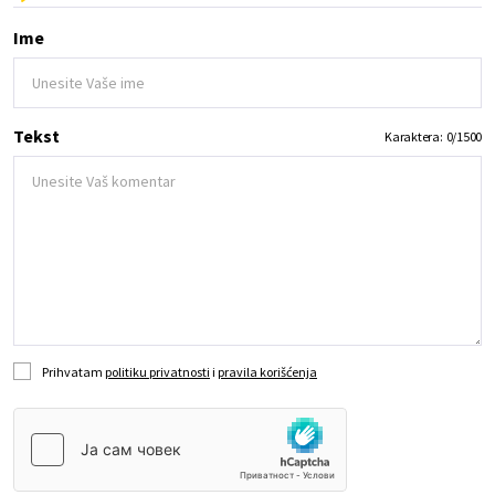
Ime
Tekst
Karaktera:
0
/
1500
Prihvatam
politiku privatnosti
i
pravila korišćenja