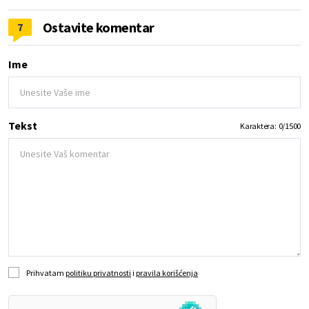
Ostavite komentar
7
Ime
Tekst
Karaktera:
0
/
1500
Prihvatam
politiku privatnosti
i
pravila korišćenja