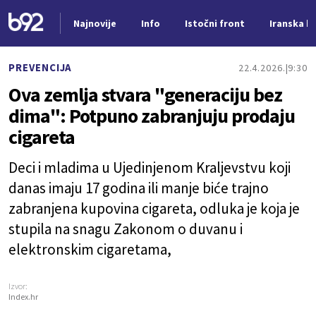
Najnovije
Info
Istočni front
Iranska kr
Nova vest
PREVENCIJA
22.4.2026.
9:30
Ova zemlja stvara "generaciju bez
dima": Potpuno zabranjuju prodaju
cigareta
Deci i mladima u Ujedinjenom Kraljevstvu koji
danas imaju 17 godina ili manje biće trajno
zabranjena kupovina cigareta, odluka je koja je
stupila na snagu Zakonom o duvanu i
elektronskim cigaretama,
Izvor:
Index.hr