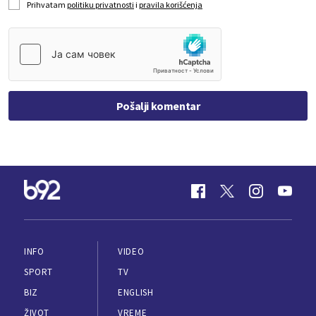
Prihvatam
politiku privatnosti
i
pravila korišćenja
Pošalji komentar
INFO
VIDEO
SPORT
TV
BIZ
ENGLISH
ŽIVOT
VREME