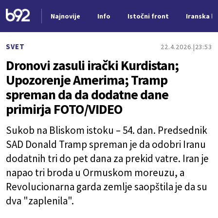
Najnovije
Info
Istočni front
Iranska kr
Nova vest
SVET
22.4.2026.
23:53
Dronovi zasuli irački Kurdistan;
Upozorenje Amerima; Tramp
spreman da da dodatne dane
primirja FOTO/VIDEO
Sukob na Bliskom istoku – 54. dan. Predsednik
SAD Donald Tramp spreman je da odobri Iranu
dodatnih tri do pet dana za prekid vatre. Iran je
napao tri broda u Ormuskom moreuzu, a
Revolucionarna garda zemlje saopštila je da su
dva "zaplenila".