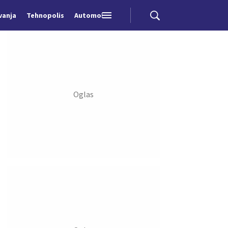
vanja
Tehnopolis
Automobili