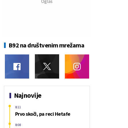
B92 na društvenim mrežama
Najnovije
8:11
Prvo skoči, pa reci Hetafe
8:08