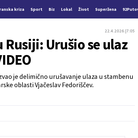
Iranska kriza
Sport
Biz
Lokal
Život
Superžena
92Puto
22.4.2026.
7:05
Rusiji: Urušio se ulaz
VIDEO
zvao je delimično urušavanje ulaza u stambenu
ske oblasti Vjačeslav Fedoriščev.