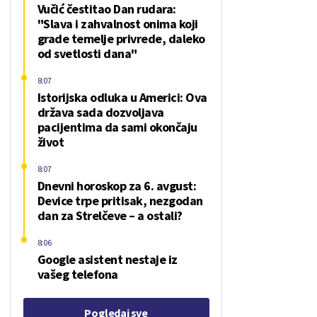
Vučić čestitao Dan rudara:
"Slava i zahvalnost onima koji
grade temelje privrede, daleko
od svetlosti dana"
8:07
Istorijska odluka u Americi: Ova
država sada dozvoljava
pacijentima da sami okončaju
život
8:07
Dnevni horoskop za 6. avgust:
Device trpe pritisak, nezgodan
dan za Strelčeve – a ostali?
8:06
Google asistent nestaje iz
vašeg telefona
Pogledaj sve