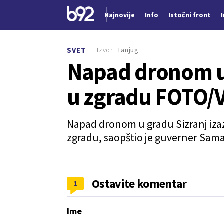
Najnovije
Info
Istočni front
Nova vest
Izvor:
Tanjug
SVET
Napad dronom u 
u zgradu FOTO/
Napad dronom u gradu Sizranj iza
zgradu, saopštio je guverner Samar
Ostavite komentar
1
Ime