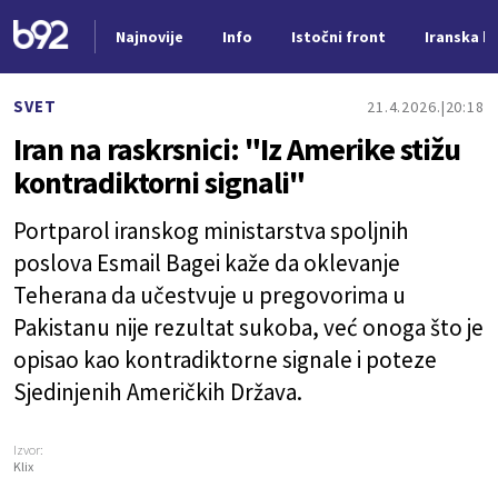
Najnovije
Info
Istočni front
Iranska kr
Nova vest
SVET
21.4.2026.
20:18
Iran na raskrsnici: "Iz Amerike stižu
kontradiktorni signali"
Portparol iranskog ministarstva spoljnih
poslova Esmail Bagei kaže da oklevanje
Teherana da učestvuje u pregovorima u
Pakistanu nije rezultat sukoba, već onoga što je
opisao kao kontradiktorne signale i poteze
Sjedinjenih Američkih Država.
Izvor:
Klix