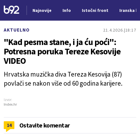
Najnovije
Info
Istočni front
Iranska kr
Nova vest
AKTUELNO
21.4.2026.
18:17
"Kad pesma stane, i ja ću poći":
Potresna poruka Tereze Kesovije
VIDEO
Hrvatska muzička diva Tereza Kesovija (87)
povlači se nakon više od 60 godina karijere.
Izvor:
Index.hr
Ostavite komentar
14