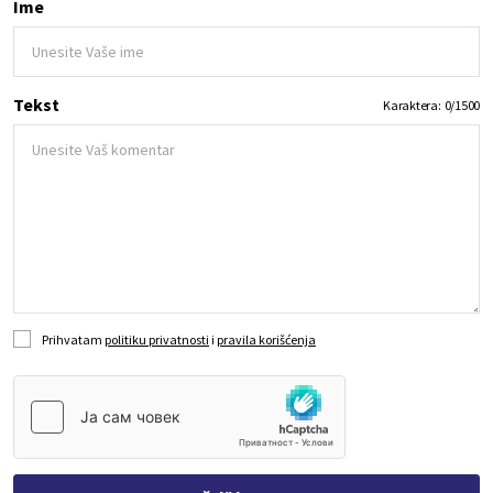
Ime
Tekst
Karaktera:
0
/
1500
Prihvatam
politiku privatnosti
i
pravila korišćenja