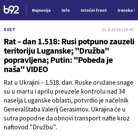
Najnovije
Info
Istočni front
Iranska kr
Nova vest
SVET
21.4.2026.
23:41
Rat – dan 1.518: Rusi potpuno zauzeli
teritoriju Luganske; "Družba"
popravljena; Putin: "Pobeda je
naša" VIDEO
Rat u Ukrajini – 1.518. dan. Ruske oružane snage
su u martu i aprilu preuzele kontrolu nad 34
naselja Luganske oblasti, potvrdio je načelnik
Generalštaba Valerij Gerasimov. Ukrajina će u
sutra popodne da obnovi transport nafte kroz
naftovod "Družbu".