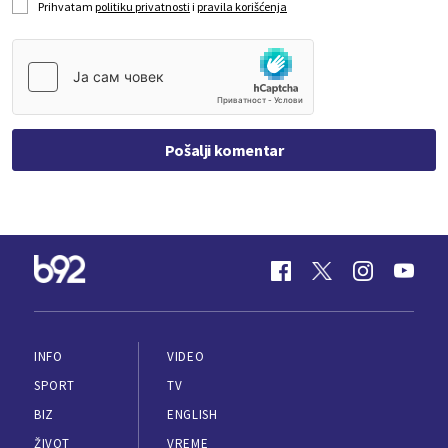
Prihvatam
politiku privatnosti
i
pravila korišćenja
Pošalji komentar
INFO
VIDEO
SPORT
TV
BIZ
ENGLISH
ŽIVOT
VREME