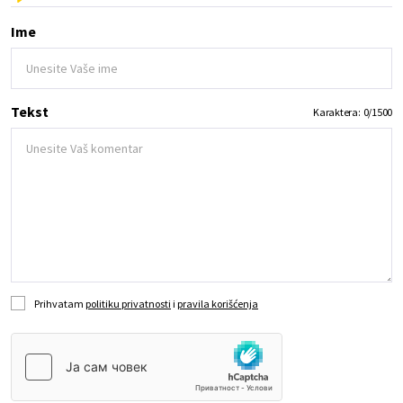
Ime
Tekst
Karaktera:
0
/
1500
Prihvatam
politiku privatnosti
i
pravila korišćenja