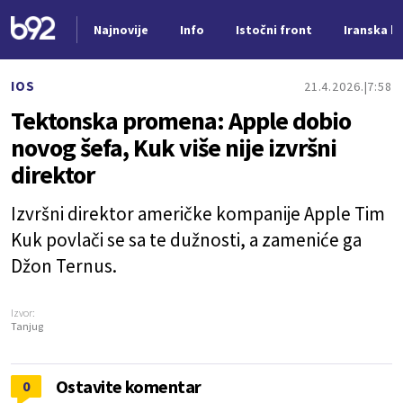
Najnovije
Info
Istočni front
Iranska kr
Nova vest
IOS
21.4.2026.
7:58
Tektonska promena: Apple dobio
novog šefa, Kuk više nije izvršni
direktor
Izvršni direktor američke kompanije Apple Tim
Kuk povlači se sa te dužnosti, a zameniće ga
Džon Ternus.
Izvor:
Tanjug
Ostavite komentar
0