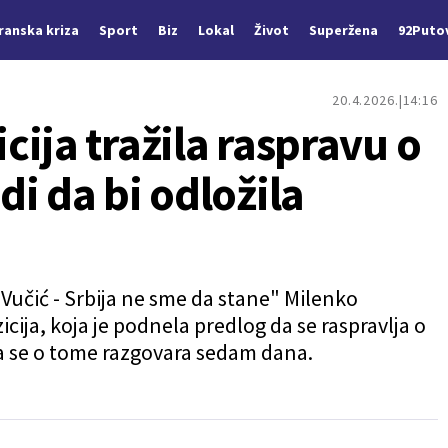
Iranska kriza
Sport
Biz
Lokal
Život
Superžena
92Puto
20.4.2026.
14:16
ija tražila raspravu o
i da bi odložila
Vučić - Srbija ne sme da stane" Milenko
icija, koja je podnela predlog da se raspravlja o
da se o tome razgovara sedam dana.