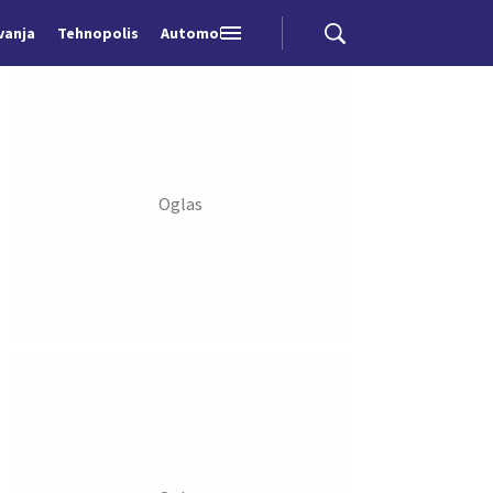
vanja
Tehnopolis
Automobili