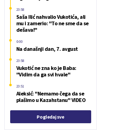
23:58
Saša Ilić nahvalio Vukotića, ali
mu i zamerio: "To ne sme da se
dešava!"
0:00
Na današnji dan, 7. avgust
23:58
Vukotić ne zna ko je Baba:
"Vidim da ga svi hvale"
23:51
Aleksić: "Nemamo čega da se
plašimo u Kazahstanu" VIDEO
Pogledaj sve