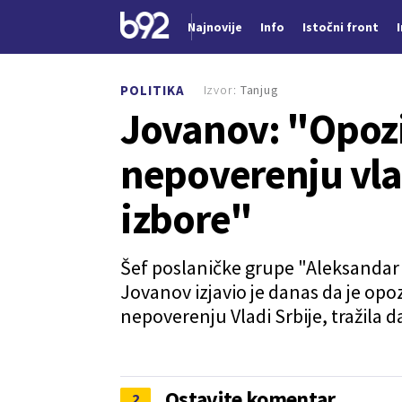
Najnovije
Info
Istočni front
Nova vest
Izvor:
Tanjug
POLITIKA
Jovanov: "Opozic
nepoverenju vlad
izbore"
Šef poslaničke grupe "Aleksandar 
Jovanov izjavio je danas da je opoz
nepoverenju Vladi Srbije, tražila 
Ostavite komentar
2