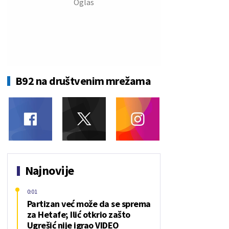
B92 na društvenim mrežama
Najnovije
0:01
Partizan već može da se sprema
za Hetafe; Ilić otkrio zašto
Ugrešić nije igrao VIDEO