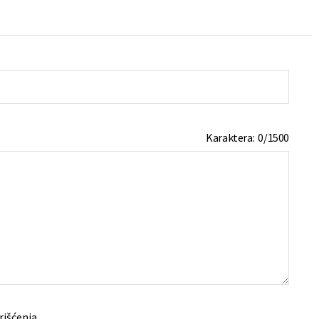
Karaktera:
0
/
1500
rišćenja