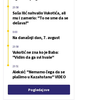
23:58
Saša Ilić nahvalio Vukotića, ali
mu i zamerio: "To ne sme da se
dešava!"
0:00
Na današnji dan, 7. avgust
23:58
Vukotić ne zna ko je Baba:
"Vidim da ga svi hvale"
23:51
Aleksić: "Nemamo čega da se
plašimo u Kazahstanu" VIDEO
Pogledaj sve