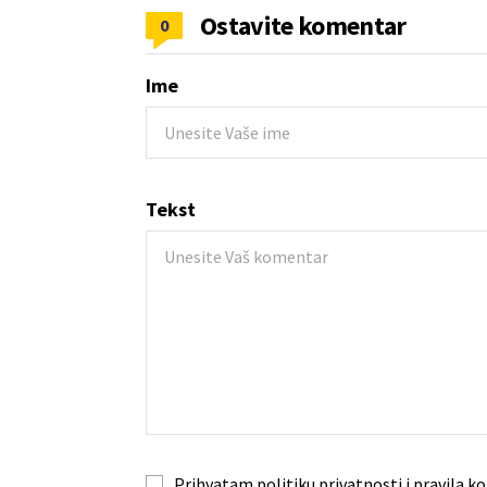
Ostavite komentar
0
Ime
Tekst
Prihvatam
politiku privatnosti
i
pravila ko