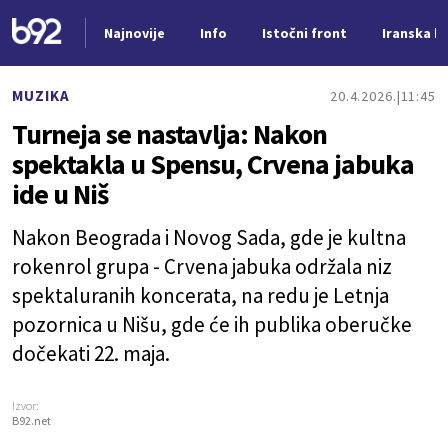
Najnovije
Info
Istočni front
Iranska kr
Nova vest
MUZIKA
20.4.2026.
11:45
Turneja se nastavlja: Nakon
spektakla u Spensu, Crvena jabuka
ide u Niš
Nakon Beograda i Novog Sada, gde je kultna
rokenrol grupa - Crvena jabuka održala niz
spektaluranih koncerata, na redu je Letnja
pozornica u Nišu, gde će ih publika oberučke
dočekati 22. maja.
Izvor:
B92.net