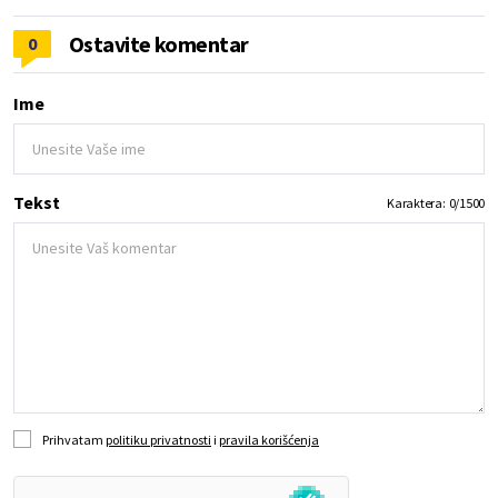
Ostavite komentar
0
Ime
Tekst
Karaktera:
0
/
1500
Prihvatam
politiku privatnosti
i
pravila korišćenja