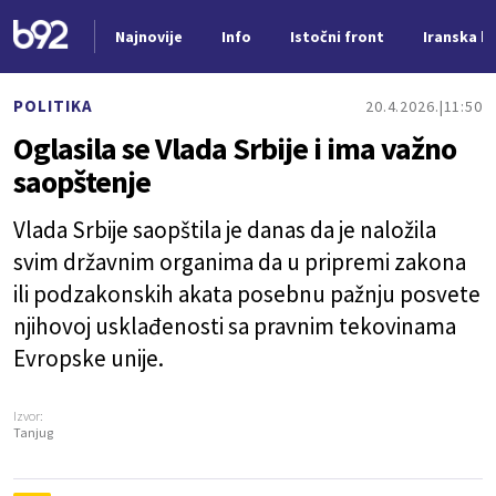
Najnovije
Info
Istočni front
Iranska kr
Nova vest
POLITIKA
20.4.2026.
11:50
Oglasila se Vlada Srbije i ima važno
saopštenje
Vlada Srbije saopštila je danas da je naložila
svim državnim organima da u pripremi zakona
ili podzakonskih akata posebnu pažnju posvete
njihovoj usklađenosti sa pravnim tekovinama
Evropske unije.
Izvor:
Tanjug