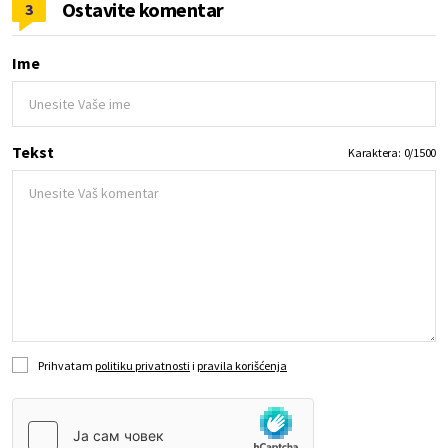
Ostavite komentar
3
Ime
Tekst
Karaktera:
0
/
1500
Prihvatam
politiku privatnosti
i
pravila korišćenja