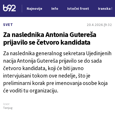
Najnovije
Info
Istočni front
Iranska kr
Nova vest
SVET
20.4.2026.
9:32
Za naslednika Antonia Gutereša
prijavilo se četvoro kandidata
Za naslednika generalnog sekretara Ujedinjenih
nacija Antonija Gutereša prijavilo se do sada
četvoro kandidata, koji će biti javno
intervjuisani tokom ove nedelje, što je
preliminarni korak pre imenovanja osobe koja
će voditi tu organizaciju.
Izvor:
Tanjug