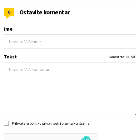
Ostavite komentar
0
Ime
Tekst
Karaktera:
0
/
1500
Prihvatam
politiku privatnosti
i
pravila korišćenja