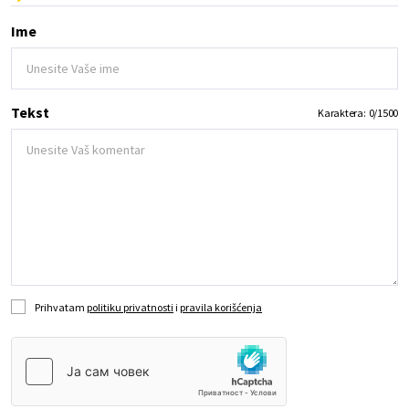
Ime
Tekst
Karaktera:
0
/
1500
Prihvatam
politiku privatnosti
i
pravila korišćenja