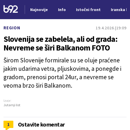
Najnovije
Info
Istočni front
Iranska kr
Nova vest
REGION
19.4.2026.
19:09
Slovenija se zabelela, ali od grada:
Nevreme se širi Balkanom FOTO
Širom Slovenije formirale su se oluje praćene
jakim udarima vetra, pljuskovima, a ponegde i
gradom, prenosi portal 24ur, a nevreme se
veoma brzo širi Balkanom.
Izvor:
Jutarnji list
Ostavite komentar
1